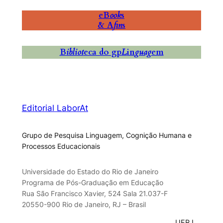
eB
ook
s
& A
fin
s
B
ibliot
eca do gp
L
in
guag
em
Editorial LaborAt
Grupo de Pesquisa Linguagem, Cognição Humana e
Processos Educacionais
Universidade do Estado do Rio de Janeiro
Programa de Pós-Graduação em Educação
Rua São Francisco Xavier, 524 Sala 21.037-F
20550-900 Rio de Janeiro, RJ – Brasil
UERJ